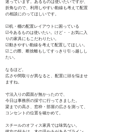
迷っています。あるものは使いたいですが、
折角なので、利用しやすい動線も考えて配置
の相談にのってほしいです。 
☑机・棚の配置レイアウトに困っている 
☑今あるものは使いたい。けど・・お気に入
りの家具にもこだわりたい。 
☑動きやすい動線を考えて配置してほしい。 
☑この際、断捨離もしてすっきり引っ越しし
たい。 
なるほど。 
広さや間取りが異なると、配置に頭を悩ませ
ますね。 
寸法入りの図面が無かったので、 
今日は事務所の採寸に行ってきました。 
梁までの高さ、窓枠・部屋の広さを測って、
コンセントの位置を確かめて。 
スチールのオフィス家具では味気ない。 
彼女の好みは、木の温かみがあるブライン