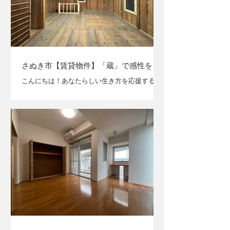
断熱材： 夏は涼しく、冬は暖かさが持続し
やすい、土壁ならではの心地よい空気感。
●深い闇： 一歩中に入ればそこは真っ暗な
世界。余計な情報が削ぎ落とされ、自分自
身と向き合うにはこれ以上ない環境です。
【↑写真は1階
さぬき市【賃貸物件】「蔵」で感性を開
花！
こんにちは！あなたらしい生き方を応援する
「なないろ不動産」です。 時を止める静寂。さ
ぬき市・庄屋屋敷の「蔵」で新しい感性を開い
てみませんか？ 香川県さぬき市鴨庄。高松市中
心部から車で約30分。かつて庄屋として栄え、
地域の収穫を祝う人々が集った歴史ある敷地内
に、その「蔵」は静かに佇んでいます。 これま
で漆工房としてお貸ししていた蔵。引き続き、
新しい感性を開花させてみたい方にお貸ししま
す。 商用利用OK。もちろんあなただけの隠れ
家空間にしても◎ ■ 蔵という「天然のシェルタ
ー」 蔵はただの古い建物ではありません。 厚
い土壁を塗り重ね漆喰で仕上げたその構造は、
かつて火災から家財を守る「金庫」の役割を果
たしていました。つまり、蔵は天然のシェルタ
ーなのです。 蔵の推しポイント ●五感を研ぎ澄