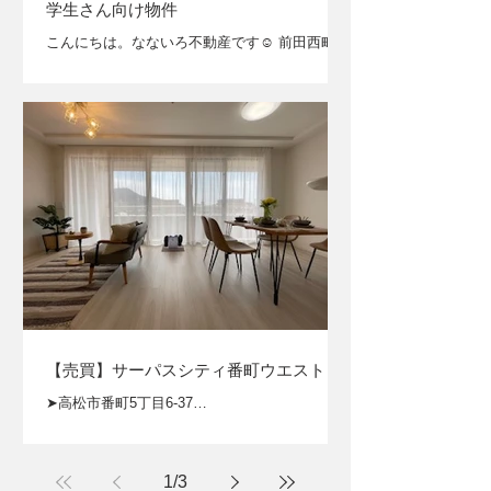
学生さん向け物件
ます静寂： 分厚い壁が外の世界の音を遮断しま
す。 ●天然の断熱材： 夏は涼しく、冬は暖かさ
こんにちは。なないろ不動産です☺ 前田西町物
が持続しやすい、土壁ならではの心地よい空気
件のご紹介です！ 香川大学医学部の学生さんに
感。 ●深い闇： 一歩中に入ればそこは真っ暗な
オススメ♪ 南向きの明るい“窓際デスク”付きで
世界。余計な情報が削ぎ落とされ、自分自身と
オンライン授業も快適。2口ガスコンロで自炊
向き合うにはこれ以上ない環境です。 【↑写真
デビュー、たっぷり収納で部活道具や教科書も
は1階
すっきり。エアコン完備だから1年中快適、勉
強も遊びも全力...
【売買】サーパスシティ番町ウエストテ
ラス 402号室
➤高松市番町5丁目6-37
https://maps.app.goo.gl/GqxrheDLDVWPgacNA
（Googleマップ） ―――リノベーション済み
3LDK――― ワイドバルコニーと光あふれる
1
/
3
LDK。 令和7年5月フルリフォーム完了、即入居