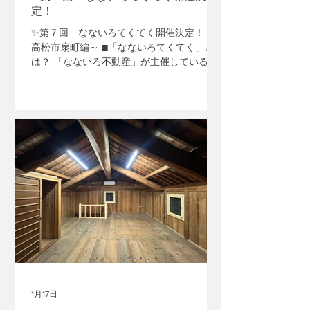
定！
のこだわり派🚶‍➡️ 運動不足解消中：数字に
強い税
✨第７回 なないろてくてく開催決定！ ～
高松市扇町編～ ■「なないろてくてく」と
は？ 「なないろ不動産」が主催しているお
散歩会てくてく🚶‍♀️‍➡️🚶‍♂️‍➡️🚶‍➡️ 地元の人や移
住者の方が、香川県内（高松市周辺など）
一緒に歩き、 地元や人の魅力を再発見した
り、参加者同士の交流を深めたりするお散
歩会です😊🙌 今回は、高松市扇町をてくて
くします。 扇町といえば… 落ち着いた住宅
街＋昔ながらの雰囲気が感じられるエリ
ア。 ・昔からの商店 ・ローカルな飲食店 ・
細い路地 といった、ちょっとディープな街
並みが魅力。 瓦町からも少し離れており、
ゆったり歩けるのも嬉しいポイント。 どこ
か懐かしくて、歩くたびに新しい発見があ
る扇町エリアを一緒にてくてくしてみませ
んか👣 ✨ こんな方におすすめ！ • 運動不足
を解消したい方（おしゃべりしながらだ
と、あっという間です！） • 扇町エリアに
1月17日
住んでみたい、または興味がある方 • 「間