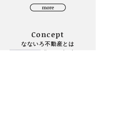
可の上質レジデンス。 ♪ペット可物件♪ ※売
more
買時家具、照明、小物は除きます 🏠 売買価
格： 3,790万円 （税込） 駐車場12,000円/月
物件概要 所在階/方位：10階建4階部分・西向き
（バルコニー全面採光） 専有面積：78.00 ㎡
Concept
（壁芯） 築年：平成築（詳細は管理会社調査
済） リフォーム：令和7年5月完了 管理形態：
なないろ不動産とは
全部委託・日勤管理 ペット：可（規約による）
取引形態：売買（＋手数料） 学校区：亀阜小学
私らしい生き方、
校、紫雲中学校 間取 3LDK：3LDK＋WIC（和
私らしい住まい。
室5帖・洋室6帖2室・LDK約16.5帖） フォトギ
女性不動産アドバイザーが
ャラリー ---問い合わせ先--- 【私らしい生き
独身、シングルマザー、シニ
方 私らしい住まい】 なないろ不動産 香川県
ア、
さまざまな女性の生き方を
高松市塩上町２丁目17-20-201 電話：087-880-
物件探しから応援する不動産
8800...
会社です。
more