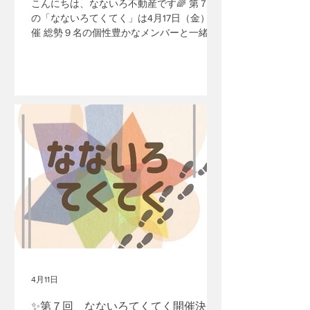
こんにちは、なないろ不動産です🌈 第７回
の「なないろてくてく」は4月17日（金）開
催 総勢９名の個性豊かなメンバーと一緒に
高松の街をたっぷり楽しんできました。 て
くてくスタート！ 「なないろてくてく」っ
て？ 毎月第2金曜日予定🗓️（2月は第3金曜
日） エリアを決めて不動産屋と一緒に街を
歩くお散歩企画です‍‍👟✨ 車社会の香川県...普
段通り過ぎている道も、歩いてみると 😊
「あ、こんなところに素敵なお店が！」 😊
「この建物の造り、面白い！」 という発見
がたくさんあります。 今回の「てくてく」
メンバー紹介 今回は、初参加の方から皆勤
賞の方まで、いつもながらバラエティ豊か
な顔ぶれでした🎵 高松へ移住されたご夫
婦：千葉県より移住されたご夫婦さん♪ イン
テリアに興味あり：よりよい暮らしに興味
をもって初参加🌟 人生設計のプロ：女性フ
ァイナンシャルプランナーさん🤝 てくてく
皆勤賞：いつも心強い不動産オーナーさん
4月11日
🏅 お片付けのプロ：整理収納のプロフェッ
✨第７回 なないろてくてく開催決
ショナル✨ 間取り図マニア：お散歩が趣味