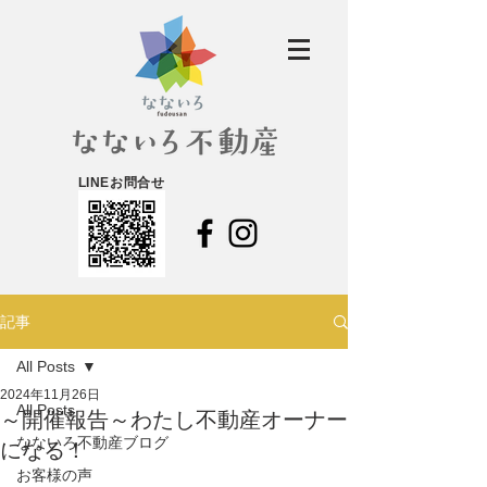
LINEお問合せ
記事
All Posts
2024年11月26日
All Posts
～開催報告～わたし不動産オーナー
なないろ不動産ブログ
になる！
お客様の声