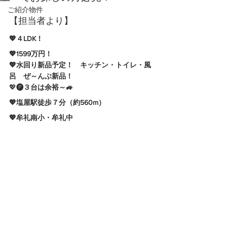
ご紹介物件
【担当者より】
💖４LDK！
💖1599万円！
💖水回り新品予定！　キッチン・トイレ・風
呂　ぜ～んぶ新品！
💖
🅟３台は余裕～🚙
💖塩屋駅徒歩７分（約560m）
💖
牟礼南小・牟礼中