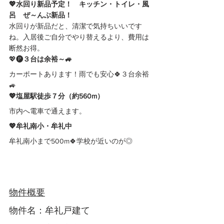
💖水回り新品予定！　キッチン・トイレ・風
呂　ぜ～んぶ新品！
水回りが新品だと、清潔で気持ちいいです
ね。入居後ご自分でやり替えるより、費用は
断然お得。
💖
🅟３台は余裕～🚙
カーポートあります！雨でも安心🍀３台余裕
🚙
💖塩屋駅徒歩７分（約560m）
市内へ電車で通えます。
💖
牟礼南小・牟礼中
牟礼南小まで500m🍀学校が近いのが◎
物件概要
物件名：牟礼戸建て