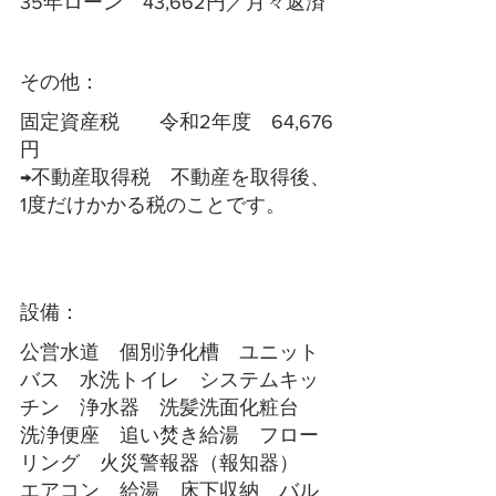
35年ローン　43,662円／月々返済
その他：
固定資産税　　令和2年度　64,676
円
→不動産取得税　不動産を取得後、
1度だけかかる税のことです。
設備：
公営水道　個別浄化槽　ユニット
バス　水洗トイレ　システムキッ
チン　浄水器　洗髪洗面化粧台　
洗浄便座　追い焚き給湯　フロー
リング　火災警報器（報知器）　
エアコン　給湯　床下収納　バル