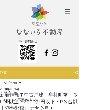
LINEお問合せ
記事
All Posts
2020年10月4日
All Posts
新着情報❣中古戸建 牟礼町💖 ３
なないろ不動産ブログ
LDK以上・2000万円以下・P３台以
お客様の声
上 でお探しの方必見！