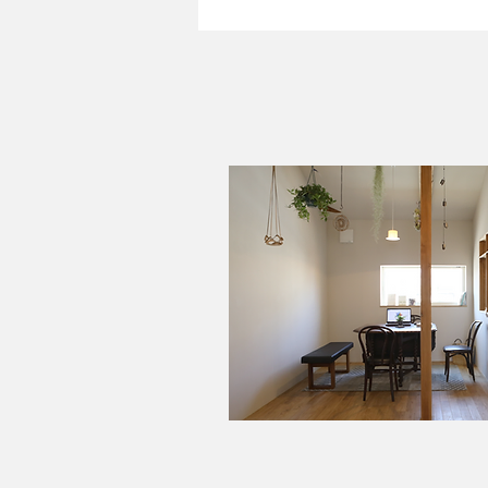
なないろてくてく-扇町エリ
ア-✨