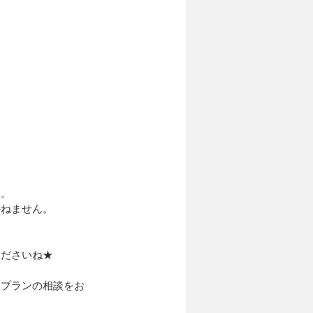
い。
かねません。
くださいね★
フプランの相談をお