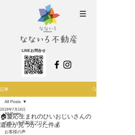
LINEお問合せ
記事
All Posts
2019年7月16日
All Posts
🏠慶応生まれのひいおじいさんの
なないろ不動産ブログ
遺産が見つかった件💰
お客様の声