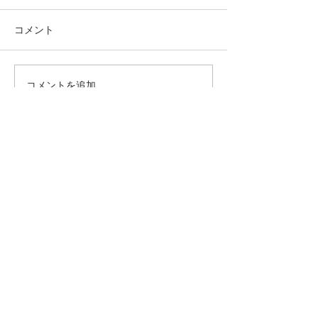
コメント
コメントを追加…
✨第７回 なないろてく
さぬき市【賃貸
てく開催決定！
「蔵」で感性を
Contact
お気軽にご相談ください