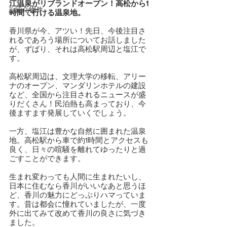
江温泉がリブランドオープン！高松から1
ご紹介物件
時間で行ける温泉地。
香川県が今、アツい！先日、今後注目さ
れるであろう場所についてお話しました
が、ずばり、それは高松駅周辺と塩江で
す。
高松駅周辺は、文理大学の移転、アリー
ナのオープン、マンダリンホテルの建設
など、全国から注目されるニュースが盛
りだくさん！民泊熱も高まっており、今
後ますます発展していくでしょう。
一方、塩江は豊かな自然に囲まれた温泉
地。高松駅から車で約1時間とアクセスも
良く、日々の喧騒を離れてゆったりと過
ごすことができます。
生まれ変わっても人間に生まれたいし、
日本に住むなら香川がいいなあと思うほ
ど、香川の魅力にどっぷりハマっていま
す。昔は都会に憧れていましたが、一度
外に出てみて改めて香川の良さに気づき
ました。