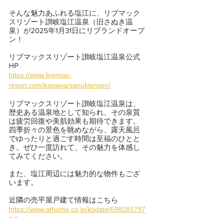
そんな魅力あふれる塩江に、リブマック
スリゾート讃岐塩江温泉（旧さぬき温
泉）が2025年1月31日にリブランドオープ
ン！
リブマックスリゾート讃岐塩江温泉公式
HP
https://www.livemax-
resort.com/kagawa/sanukionsen/
リブマックスリゾート讃岐塩江温泉は、
歴史ある温泉地として知られ、その泉質
は疲労回復や美肌効果も期待できます。
四季折々の景色を眺めながら、露天風呂
でゆったりと過ごす時間は至福のひとと
き。ぜひ一度訪れて、その魅力を体感し
てみてください。
また、塩江周辺には魅力的な物件もござ
います。
近隣の売平屋戸建て情報はこちら
https://www.athome.co.jp/kodate/698281797