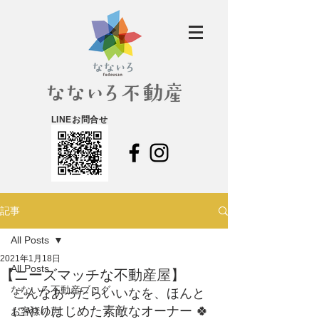
LINEお問合せ
記事
All Posts
2021年1月18日
All Posts
【ニーズマッチな不動産屋】
なないろ不動産ブログ
こんなあったらいいなを、ほんと
にやりはじめた素敵なオーナー 🍀
お客様の声