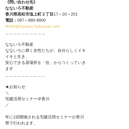
《問い合わせ先》
なないろ不動産
香川県高松市塩上町２丁目
17
－
20
－
201
電話：
087
－
880-8800
✉info@nanairo-fudousan.com
＿＿＿＿＿＿＿＿＿＿
なないろ不動産
なないろに輝く女性たちが、自分らしくイキ
イキと生き、
安心できる居場所を「住」からつくっていき
ます
＿＿＿＿＿＿＿＿＿＿
★お知らせ
＼
宅建活用セミナー＠香川　
／
年に1回開催される宅建活用セミナーが香川
県で行われます。