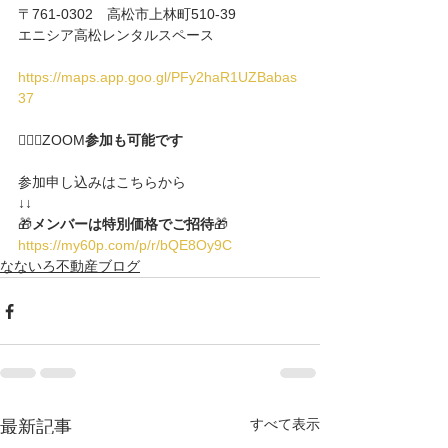
〒761-0302　高松市上林町510-39
エニシア高松レンタルスペース
https://maps.app.goo.gl/PFy2haR1UZBabas
37
🙆🏻‍♂️ZOOM
参加も可能です
参加申し込みはこちらから
↓↓
🎁
メンバーは特別価格でご招待
🎁
https://my60p.com/p/r/bQE8Oy9C
なないろ不動産ブログ
すべて表示
最新記事