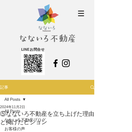
LINEお問合せ
記事
All Posts
2024年11月2日
All Posts
⑤なないろ不動産を立ち上げた理由
なないろ不動産ブログ
と掲げたビジョン
お客様の声