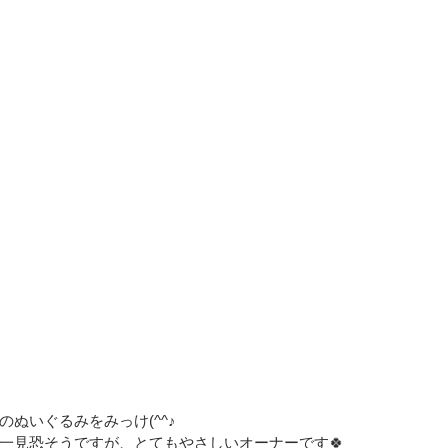
ぬいぐるみをみっけ(^^♪
一見恐そうですが、とてもやさしいオーナーです🍀