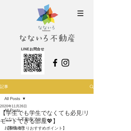
LINEお問合せ
記事
All Posts
2020年11月26日
All Posts
【学生でも学生でなくても必見❕リ
なないろ不動産ブログ
モートできる部屋💖】
お客様の声
【担当者よりおすすめポイント】