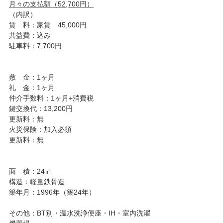
月々の支払額（52,700円）
（内訳）
賃　料：家賃　45,000円
共益費：込み
駐車料：7,700円
敷　金：1ヶ月
礼　金：1ヶ月
仲介手数料：1ヶ月+消費税
鍵交換代：13,200円
更新料：無
火災保険：加入必須
更新料：無
面　積：24㎡
構造：軽量鉄骨造
築年月：1996年（築24年）
その他：BT別・温水洗浄便座・IH・室内洗濯