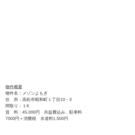
物件概要
物件名：メゾンよもぎ
住　所：高松市昭和町１丁目10－3
間取り：１K
賃　料：45,000円　共益費込み、駐車料　
7000円＋消費税　水道料1,500円